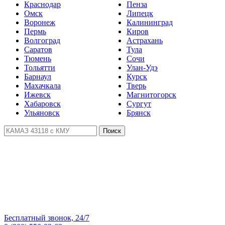
Краснодар
Пенза
Омск
Липецк
Воронеж
Калининград
Пермь
Киров
Волгоград
Астрахань
Саратов
Тула
Тюмень
Сочи
Тольятти
Улан-Удэ
Барнаул
Курск
Махачкала
Тверь
Ижевск
Магнитогорск
Хабаровск
Сургут
Ульяновск
Брянск
Поиск
Бесплатный звонок, 24/7